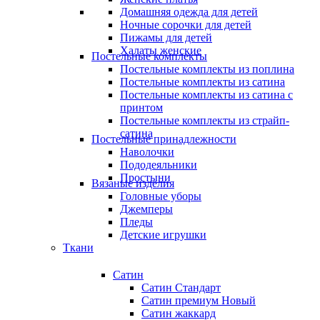
Домашняя одежда для детей
Ночные сорочки для детей
Пижамы для детей
Халаты женские
Постельные комплекты
Постельные комплекты из поплина
Постельные комплекты из сатина
Постельные комплекты из сатина с
принтом
Постельные комплекты из страйп-
сатина
Постельные принадлежности
Наволочки
Пододеяльники
Простыни
Вязаные изделия
Головные уборы
Джемперы
Пледы
Детские игрушки
Ткани
Сатин
Сатин Стандарт
Сатин премиум
Новый
Сатин жаккард