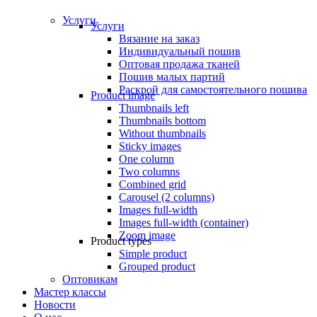
Услуги
Услуги
Вязание на заказ
Индивидуальный пошив
Оптовая продажа тканей
Пошив малых партий
Раскрой для самостоятельного пошива
Product image
Thumbnails left
Thumbnails bottom
Without thumbnails
Sticky images
One column
Two columns
Combined grid
Carousel (2 columns)
Images full-width
Images full-width (container)
Zoom image
Product types
Simple product
Grouped product
Оптовикам
Мастер классы
Новости