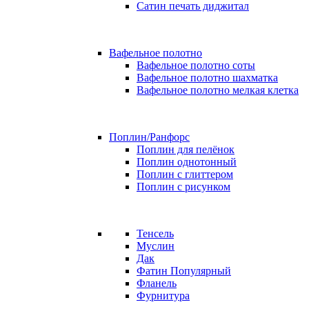
Сатин печать диджитал
Вафельное полотно
Вафельное полотно соты
Вафельное полотно шахматка
Вафельное полотно мелкая клетка
Поплин/Ранфорс
Поплин для пелёнок
Поплин однотонный
Поплин с глиттером
Поплин с рисунком
Тенсель
Муслин
Дак
Фатин
Популярный
Фланель
Фурнитура