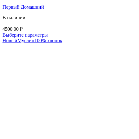
Первый Домашний
В наличии
4500.00
₽
Этот
Выберите параметры
товар
Новый
Муслин
100% хлопок
имеет
несколько
вариаций.
Опции
можно
выбрать
на
странице
товара.