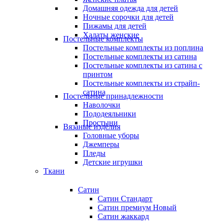
Домашняя одежда для детей
Ночные сорочки для детей
Пижамы для детей
Халаты женские
Постельные комплекты
Постельные комплекты из поплина
Постельные комплекты из сатина
Постельные комплекты из сатина с
принтом
Постельные комплекты из страйп-
сатина
Постельные принадлежности
Наволочки
Пододеяльники
Простыни
Вязаные изделия
Головные уборы
Джемперы
Пледы
Детские игрушки
Ткани
Сатин
Сатин Стандарт
Сатин премиум
Новый
Сатин жаккард