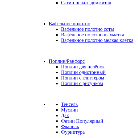
Сатин печать диджитал
Вафельное полотно
Вафельное полотно соты
Вафельное полотно шахматка
Вафельное полотно мелкая клетка
Поплин/Ранфорс
Поплин для пелёнок
Поплин однотонный
Поплин с глиттером
Поплин с рисунком
Тенсель
Муслин
Дак
Фатин
Популярный
Фланель
Фурнитура