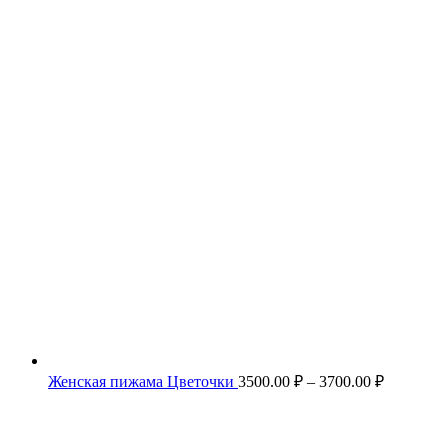
Диапазо
Женская пижама Цветочки
3500.00
₽
–
3700.00
₽
цен:
3500.00 ₽
–