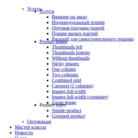
Услуги
Услуги
Вязание на заказ
Индивидуальный пошив
Оптовая продажа тканей
Пошив малых партий
Раскрой для самостоятельного пошива
Product image
Thumbnails left
Thumbnails bottom
Without thumbnails
Sticky images
One column
Two columns
Combined grid
Carousel (2 columns)
Images full-width
Images full-width (container)
Zoom image
Product types
Simple product
Grouped product
Оптовикам
Мастер классы
Новости