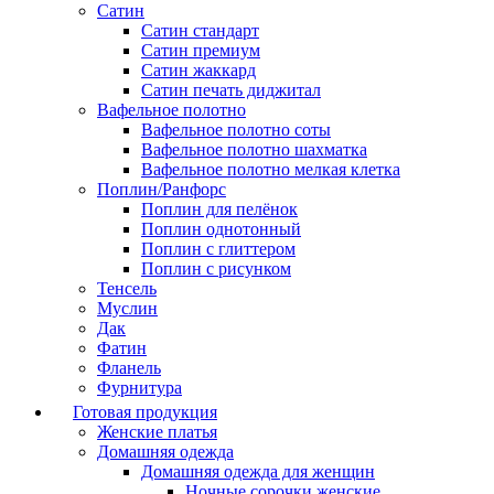
Сатин
Сатин стандарт
Сатин премиум
Сатин жаккард
Сатин печать диджитал
Вафельное полотно
Вафельное полотно соты
Вафельное полотно шахматка
Вафельное полотно мелкая клетка
Поплин/Ранфорс
Поплин для пелёнок
Поплин однотонный
Поплин с глиттером
Поплин с рисунком
Тенсель
Муслин
Дак
Фатин
Фланель
Фурнитура
Готовая продукция
Женские платья
Домашняя одежда
Домашняя одежда для женщин
Ночные сорочки женские