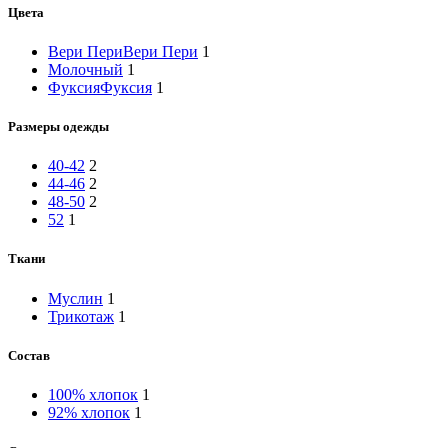
Цвета
Вери Пери
Вери Пери
1
Молочный
1
Фуксия
Фуксия
1
Размеры одежды
40-42
2
44-46
2
48-50
2
52
1
Ткани
Муслин
1
Трикотаж
1
Состав
100% хлопок
1
92% хлопок
1