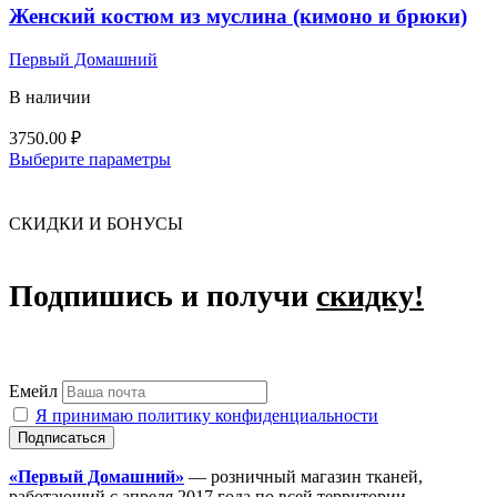
Женский костюм из муслина (кимоно и брюки)
Первый Домашний
В наличии
3750.00
₽
Этот
Выберите параметры
товар
имеет
несколько
СКИДКИ И БОНУСЫ
вариаций.
Опции
можно
Подпишись и получи
скидку!
выбрать
на
странице
товара.
Емейл
Я принимаю политику конфиденциальности
«Первый Домашний»
— розничный магазин тканей,
работающий с апреля 2017 года по всей территории