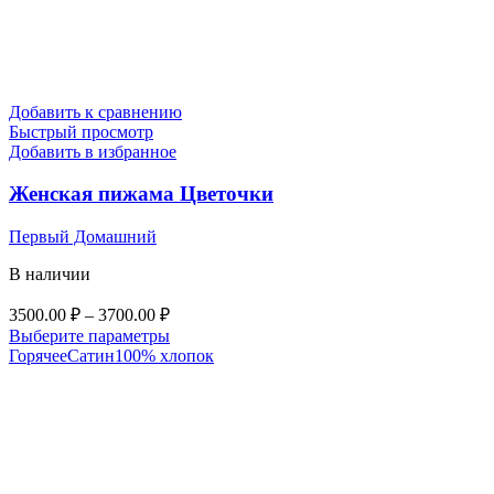
Добавить к сравнению
Быстрый просмотр
Добавить в избранное
Женская пижама Цветочки
Первый Домашний
В наличии
Диапазон
3500.00
₽
–
3700.00
₽
цен:
Этот
Выберите параметры
3500.00 ₽
товар
Горячее
Сатин
100% хлопок
–
имеет
несколько
3700.00 ₽
вариаций.
Опции
можно
выбрать
на