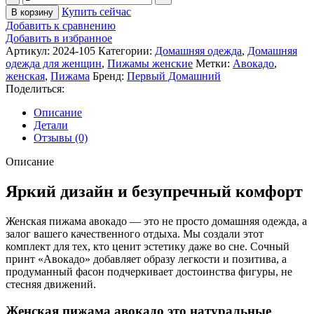
товара
Купить сейчас
В корзину
Женская
Добавить к сравнению
пижама
Добавить в избранное
Авокадо
Артикул:
2024-105
Категории:
Домашняя одежда
,
Домашняя
одежда для женщин
,
Пижамы женские
Метки:
Авокадо
,
женская
,
Пижама
Бренд:
Первый Домашний
Поделиться:
Описание
Детали
Отзывы (0)
Описание
Яркий дизайн и безупречный комфорт
Женская пижама авокадо — это не просто домашняя одежда, а
залог вашего качественного отдыха. Мы создали этот
комплект для тех, кто ценит эстетику даже во сне. Сочный
принт «Авокадо» добавляет образу легкости и позитива, а
продуманный фасон подчеркивает достоинства фигуры, не
стесняя движений.
Женская пижама авокадо это натуральные