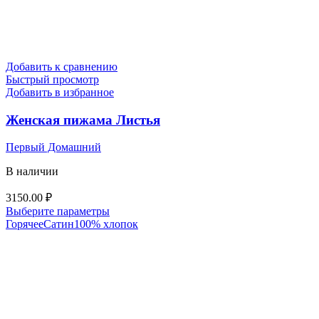
Добавить к сравнению
Быстрый просмотр
Добавить в избранное
Женская пижама Листья
Первый Домашний
В наличии
3150.00
₽
Этот
Выберите параметры
товар
Горячее
Сатин
100% хлопок
имеет
несколько
вариаций.
Опции
можно
выбрать
на