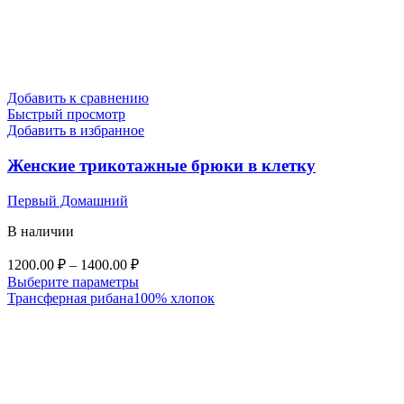
Добавить к сравнению
Быстрый просмотр
Добавить в избранное
Женские трикотажные брюки в клетку
Первый Домашний
В наличии
Диапазон
1200.00
₽
–
1400.00
₽
цен:
Этот
Выберите параметры
1200.00 ₽
товар
Трансферная рибана
100% хлопок
–
имеет
несколько
1400.00 ₽
вариаций.
Опции
можно
выбрать