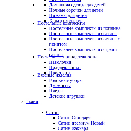
Домашняя одежда для детей
Ночные сорочки для детей
Пижамы для детей
Халаты женские
Постельные комплекты
Постельные комплекты из поплина
Постельные комплекты из сатина
Постельные комплекты из сатина с
принтом
Постельные комплекты из страйп-
сатина
Постельные принадлежности
Наволочки
Пододеяльники
Простыни
Вязаные изделия
Головные уборы
Джемперы
Пледы
Детские игрушки
Ткани
Сатин
Сатин Стандарт
Сатин премиум
Новый
Сатин жаккард