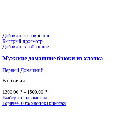
Добавить к сравнению
Быстрый просмотр
Добавить в избранное
Мужские домашние брюки из хлопка
Первый Домашний
В наличии
Диапазон
1300.00
₽
–
1500.00
₽
цен:
Этот
Выберите параметры
1300.00 ₽
товар
Горячее
100% хлопок
Трикотаж
–
имеет
несколько
1500.00 ₽
вариаций.
Опции
можно
выбрать