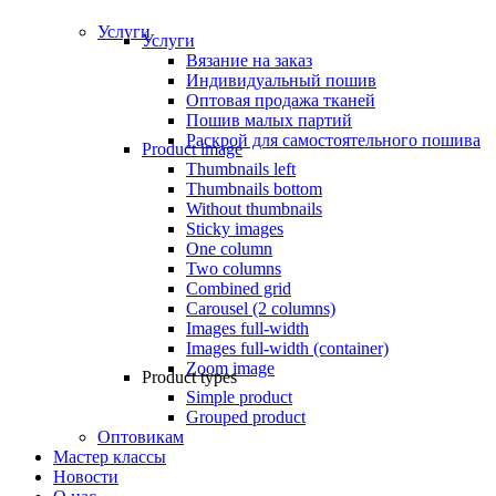
Услуги
Услуги
Вязание на заказ
Индивидуальный пошив
Оптовая продажа тканей
Пошив малых партий
Раскрой для самостоятельного пошива
Product image
Thumbnails left
Thumbnails bottom
Without thumbnails
Sticky images
One column
Two columns
Combined grid
Carousel (2 columns)
Images full-width
Images full-width (container)
Zoom image
Product types
Simple product
Grouped product
Оптовикам
Мастер классы
Новости